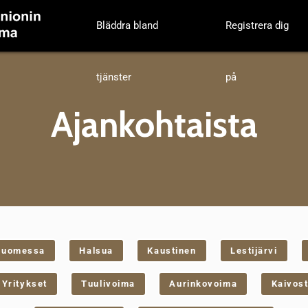
Bläddra bland
Registrera dig
tjänster
på
Ajankohtaista
suomessa
Halsua
Kaustinen
Lestijärvi
Yritykset
Tuulivoima
Aurinkovoima
Kaivost