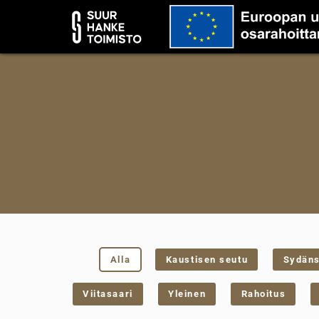
Alla
Kaustisen seutu
Sydän
Viitasaari
Yleinen
Rahoitus