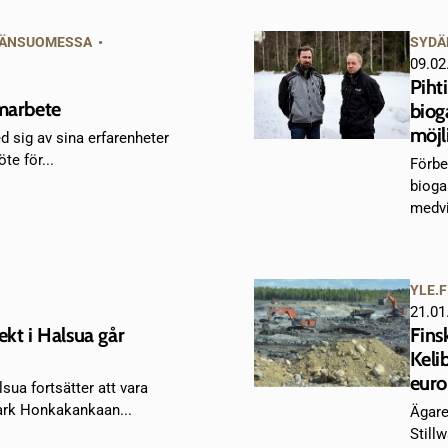
ÄNSUOMESSA
•
SYDÄ
09.02
Piht
amarbete
biog
möjl
 sig av sina erfarenheter
te för...
Förbe
bioga
medvi
YLE.F
21.01
ekt i Halsua går
Fins
Keli
euro
sua fortsätter att vara
park Honkakankaan...
Ägare
Still