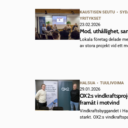
KAUSTISEN SEUTU
•
SYD
YRITYKSET
23.02.2026
Mod, uthållighet, s
Lokala företag delade med
av stora projekt vid ett mö
HALSUA
•
TUULIVOIMA
29.01.2026
OX2:s vindkraftsproj
framåt i motvind
Vindkraftsbyggandet i Hal
starkt. OX2:s vindkrafts