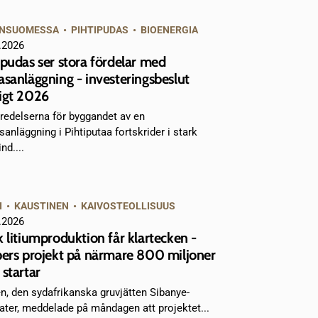
NSUOMESSA
•
PIHTIPUDAS
•
BIOENERGIA
.2026
ipudas ser stora fördelar med
asanläggning - investeringsbeslut
igt 2026
redelserna för byggandet av en
sanläggning i Pihtiputaa fortskrider i stark
nd....
I
•
KAUSTINEN
•
KAIVOSTEOLLISUUS
.2026
k litiumproduktion får klartecken -
bers projekt på närmare 800 miljoner
 startar
n, den sydafrikanska gruvjätten Sibanye-
water, meddelade på måndagen att projektet...