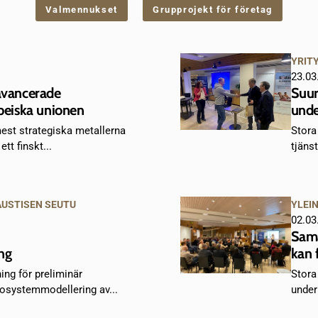
Valmennukset
Grupprojekt för företag
YRIT
23.03
 avancerade
Suur
opeiska unionen
unde
 mest strategiska metallerna
Stora
ett finskt...
tjänst
AUSTISEN SEUTU
YLEI
02.03
Sama
ng
kan 
ning för preliminär
Stora
osystemmodellering av...
under