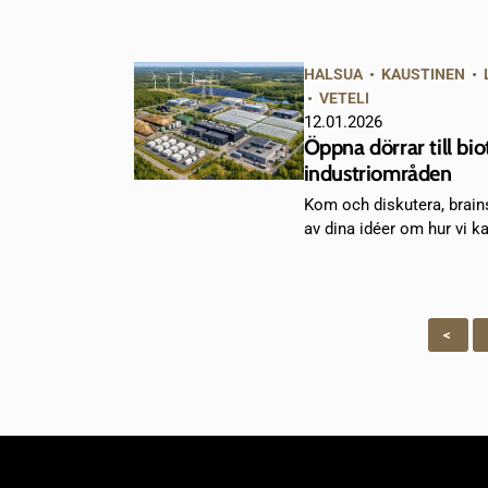
HALSUA
•
KAUSTINEN
•
•
VETELI
12.01.2026
Öppna dörrar till bi
industriområden
Kom och diskutera, brai
av dina idéer om hur vi k
<