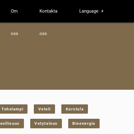
Om
Kontakta
Language
oss
oss
Toholampi
Veteli
Karstula
eollisuus
Vetytalous
Bioenergia