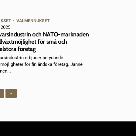
YKSET
•
VALMENNUKSET
.2025
varsindustrin och NATO-marknaden
illväxtmöjlighet för små och
lstora företag
arsindustrin erbjuder betydande
smöjligheter för finländska företag. Janne
nen...
>