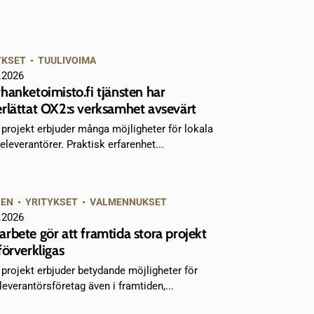
YKSET
•
TUULIVOIMA
.2026
hanketoimisto.fi tjänsten har
rlättat OX2:s verksamhet avsevärt
 projekt erbjuder många möjligheter för lokala
eleverantörer. Praktisk erfarenhet...
NEN
•
YRITYKSET
•
VALMENNUKSET
.2026
rbete gör att framtida stora projekt
förverkligas
 projekt erbjuder betydande möjligheter för
leverantörsföretag även i framtiden,...