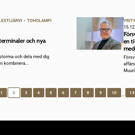
LESTIJÄRVI
•
TOHOLAMPI
YRIT
15.12
Förs
oterminaler och nya
en t
mede
nstorma och dela med dig
Försv
an kombinera...
affär
Muuri
1
2
3
4
5
6
7
8
9
10
13
…