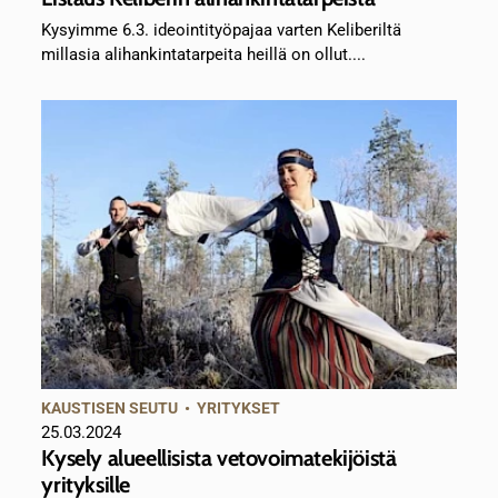
Kysyimme 6.3. ideointityöpajaa varten Keliberiltä
millasia alihankintatarpeita heillä on ollut....
KAUSTISEN SEUTU
•
YRITYKSET
25.03.2024
Kysely alueellisista vetovoimatekijöistä
yrityksille