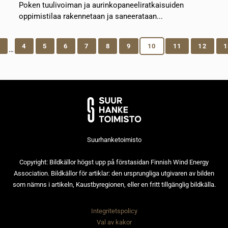
Poken tuulivoiman ja aurinkopaneeliratkaisuiden
oppimistilaa rakennetaan ja saneerataan...
1
4
5
6
7
8
9
10
11
12
1
…
Suurhanketoimisto
Copyright: Bildkällor högst upp på förstasidan Finnish Wind Energy
Association. Bildkällor för artiklar: den ursprungliga utgivaren av bilden
som nämns i artikeln, Kaustbyregionen, eller en fritt tillgänglig bildkälla.
Integritetspolicy
Val av kakor