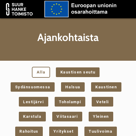
Ajankohtaista
Alla
Kaustisen seutu
Sydänsuomessa
Halsua
Kaustinen
Lestijärvi
Toholampi
Veteli
Karstula
Viitasaari
Yleinen
Rahoitus
Yritykset
Tuulivoima