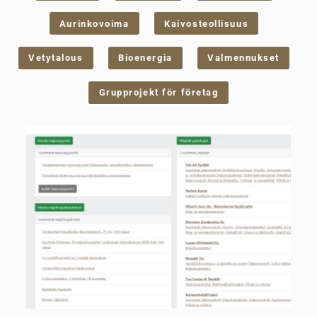
Aurinkovoima
Kaivosteollisuus
Vetytalous
Bioenergia
Valmennukset
Grupprojekt för företag