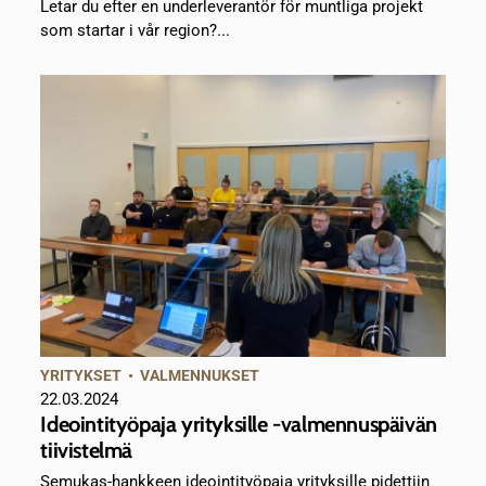
Letar du efter en underleverantör för muntliga projekt
som startar i vår region?...
YRITYKSET
•
VALMENNUKSET
22.03.2024
Ideointityöpaja yrityksille -valmennuspäivän
tiivistelmä
Semukas-hankkeen ideointityöpaja yrityksille pidettiin