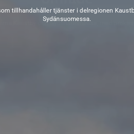
som tillhandahåller tjänster i delregionen Kaust
oendeerbjudande för det pågående vindparksprojek
Sydänsuomessa.
onerna Kaustby och Sydänsuomessa, med praktiska