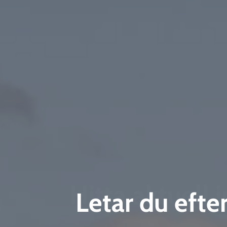
Hitta aktuell 
Letar du efte
Boende