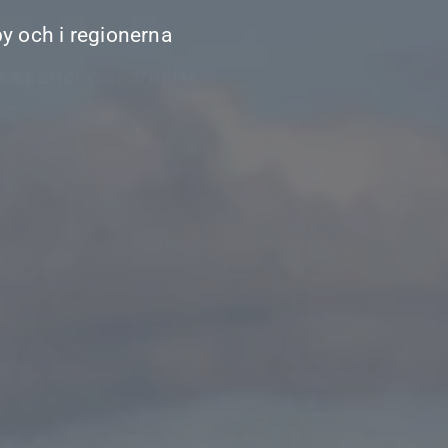
by och i regionerna
tet i Lestijärvi!
 kartor och artiklar.