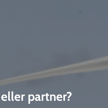
 projekt i vårt
eller partner?
projekt