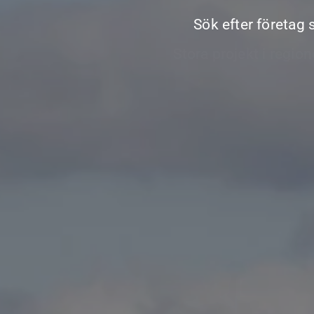
Sök efter företag 
Ta del av vårt b
Stora projekt i regi