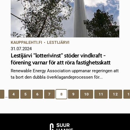
KAUPPALEHTI.FI
•
LESTIJÄRVI
31.07.2024
Lestijärvi "lotterivinst" stöder vindkraft -
förening varnar för att röra fastighetsskatt
Renewable Energy Association uppmanar regeringen att
ta bort den dubbla överklagandeprocessen för...
1
4
5
6
7
8
9
10
11
12
1
…