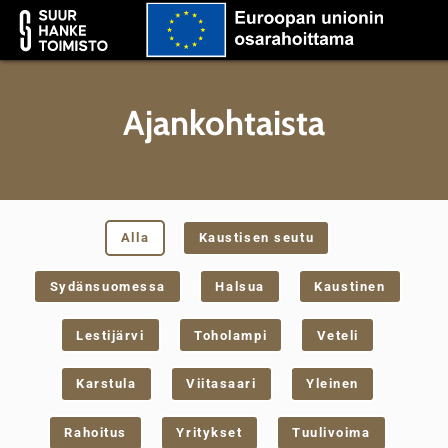
Ajankohtaista
Alla
Kaustisen seutu
Sydänsuomessa
Halsua
Kaustinen
Lestijärvi
Toholampi
Veteli
Karstula
Viitasaari
Yleinen
Rahoitus
Yritykset
Tuulivoima