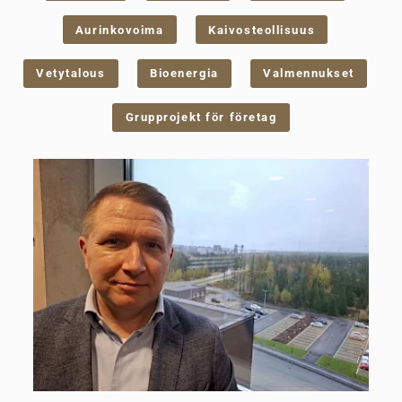
Aurinkovoima
Kaivosteollisuus
Vetytalous
Bioenergia
Valmennukset
Grupprojekt för företag