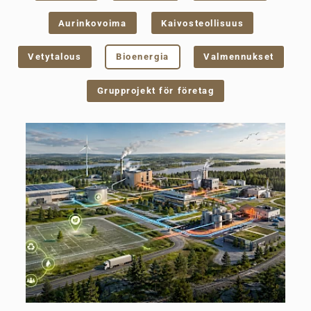
Aurinkovoima
Kaivosteollisuus
Vetytalous
Bioenergia
Valmennukset
Grupprojekt för företag