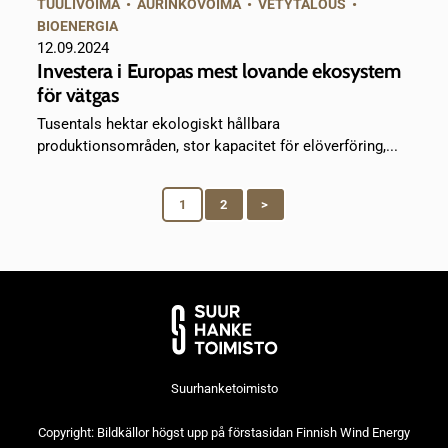
TUULIVOIMA
•
AURINKOVOIMA
•
VETYTALOUS
•
BIOENERGIA
12.09.2024
Investera i Europas mest lovande ekosystem
för vätgas
Tusentals hektar ekologiskt hållbara
produktionsområden, stor kapacitet för elöverföring,...
1
2
>
Suurhanketoimisto
Copyright: Bildkällor högst upp på förstasidan Finnish Wind Energy