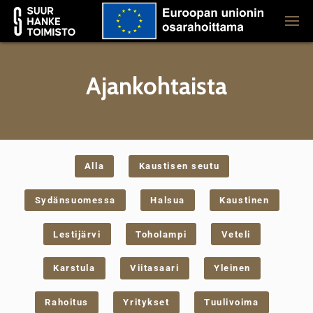
Ajankohtaista
Alla
Kaustisen seutu
Sydänsuomessa
Halsua
Kaustinen
Lestijärvi
Toholampi
Veteli
Karstula
Viitasaari
Yleinen
Rahoitus
Yritykset
Tuulivoima