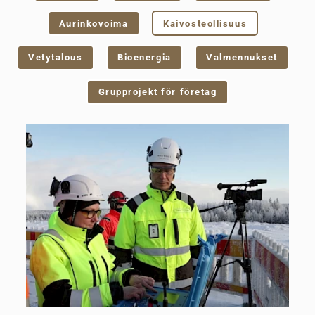
Aurinkovoima
Kaivosteollisuus
Vetytalous
Bioenergia
Valmennukset
Grupprojekt för företag