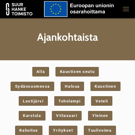
Ajankohtaista
Alla
Kaustisen seutu
Sydänsuomessa
Halsua
Kaustinen
Lestijärvi
Toholampi
Veteli
Karstula
Viitasaari
Yleinen
Rahoitus
Yritykset
Tuulivoima