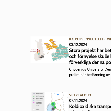
KAUSTISENSEUTU.FI
•
WI
03.12.2024
Stora projekt har be
och förnyelse skulle b
förverkliga denna po
Chydenius University Cent
preliminär bedömning av h
VETYTALOUS
07.11.2024
Koldioxid ska transp