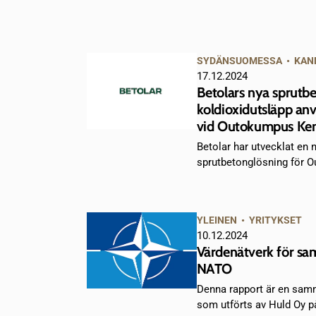
SYDÄNSUOMESSA
•
KAN
17.12.2024
Betolars nya sprutb
koldioxidutsläpp an
vid Outokumpus Ke
Betolar har utvecklat en 
sprutbetonglösning för O
YLEINEN
•
YRITYKSET
10.12.2024
Värdenätverk för sa
NATO
Denna rapport är en samm
som utförts av Huld Oy på