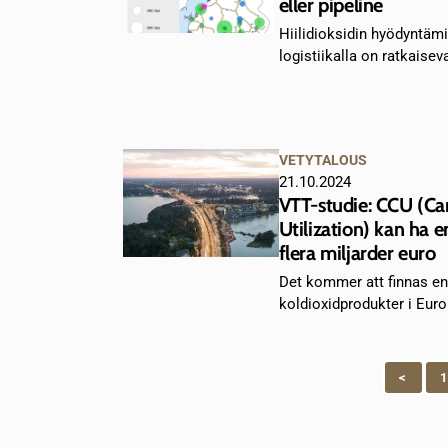
eller pipeline
Hiilidioksidin hyödyntäm
logistiikalla on ratkaiseva
VETYTALOUS
21.10.2024
VTT-studie: CCU (Ca
Utilization) kan ha e
flera miljarder euro
Det kommer att finnas en 
koldioxidprodukter i Euro
<