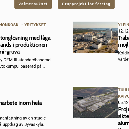
Valmennukset
Grupprojekt för företag
NONKOSKI
•
YRITYKSET
YLEI
12.12
etonglösning med låga
Träb
vänds i produktionen
möjl
mi-gruva
Koldi
värde
ny CEM III-standardbaserad
utokumpu, baserad på...
TUUL
KAIV
marbete inom hela
05.12
Proj
sikte
anfattning av en studie
alum
 uppdrag av Jyväskylä...