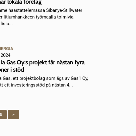
ar lokala företag
me haastattelemassa Sibanye-Stillwater
er-litiumhankkeen työmaalla toimivia
lisia...
NERGIA
.2024
ia Gas Oy:s projekt får nästan fyra
oner i stöd
a Gas, ett projektbolag som ägs av Gas1 Oy,
tt ett investeringsstöd på nästan 4...
3
>