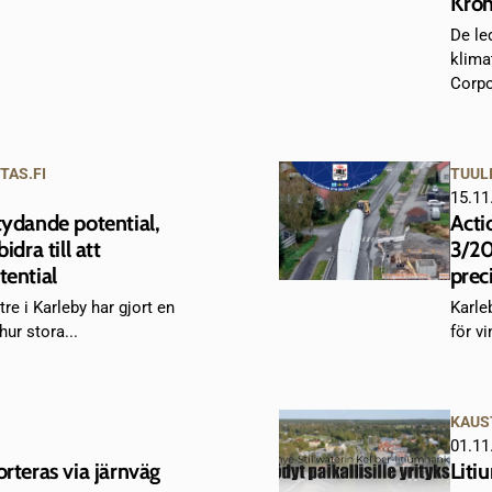
Kro
De le
klima
Corpo
TAS.FI
TUUL
15.11
tydande potential,
Acti
idra till att
3/20
tential
prec
re i Karleby har gjort en
Karle
ur stora...
för vi
KAUS
01.11
orteras via järnväg
Liti