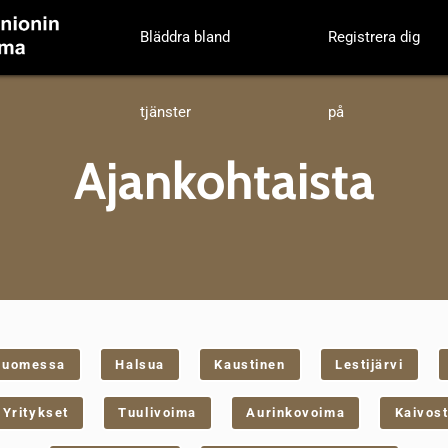
Bläddra bland
Registrera dig
tjänster
på
Ajankohtaista
suomessa
Halsua
Kaustinen
Lestijärvi
Yritykset
Tuulivoima
Aurinkovoima
Kaivost