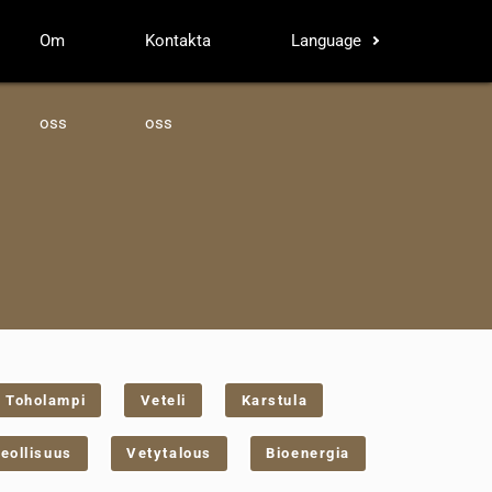
Om
Kontakta
Language
oss
oss
Toholampi
Veteli
Karstula
eollisuus
Vetytalous
Bioenergia