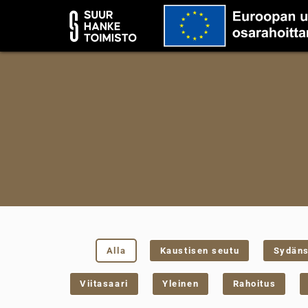
Alla
Kaustisen seutu
Sydän
Viitasaari
Yleinen
Rahoitus