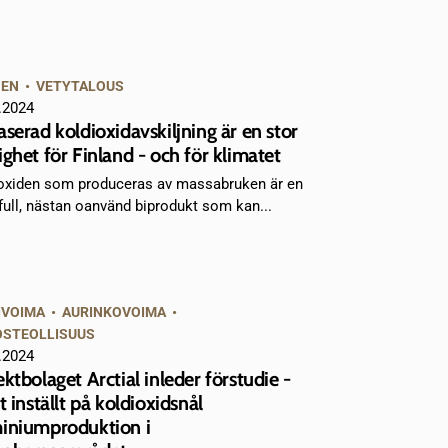
NEN
•
VETYTALOUS
.2024
aserad koldioxidavskiljning är en stor
ighet för Finland - och för klimatet
oxiden som produceras av massabruken är en
full, nästan oanvänd biprodukt som kan...
IVOIMA
•
AURINKOVOIMA
•
OSTEOLLISUUS
.2024
ektbolaget Arctial inleder förstudie -
t inställt på koldioxidsnål
iniumproduktion i