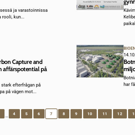
gynn
isessä ja varastoinnissa
Kävim
 rooli, kun...
Kelib
paikal
BIOE
14.10
rbon Capture and
Botn
n affärspotential på
milj
Botni
har få
stark efterfrågan på
pa på vägen mot...
1
4
5
6
7
8
9
10
11
12
1
…