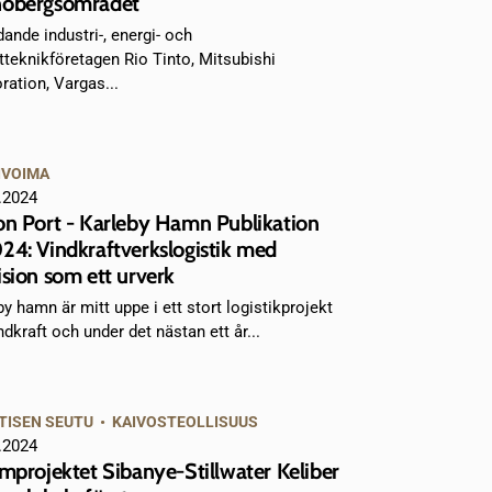
nobergsområdet
dande industri-, energi- och
tteknikföretagen Rio Tinto, Mitsubishi
ration, Vargas...
IVOIMA
.2024
on Port - Karleby Hamn Publikation
24: Vindkraftverkslogistik med
ision som ett urverk
by hamn är mitt uppe i ett stort logistikprojekt
ndkraft och under det nästan ett år...
TISEN SEUTU
•
KAIVOSTEOLLISUUS
.2024
umprojektet Sibanye-Stillwater Keliber