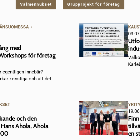
Valmennukset
Grupprojekt för företag
ÄNSUOMESSA
•
KAUS
03.07
Utfo
ång med
indu
Workshops för företag
Välko
Karle
r egentligen innebär?
kar konstiga och att det...
KSET
YRIT
19.06
rkande och den
Finn
 Hans Ahola, Ahola
till
8:00
en st