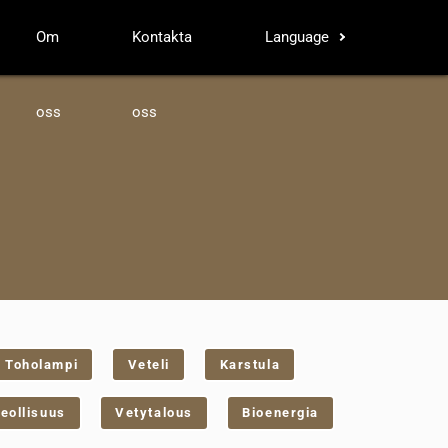
Om
Kontakta
Language
oss
oss
Toholampi
Veteli
Karstula
eollisuus
Vetytalous
Bioenergia