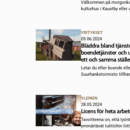
Välkommen på morgonkaf
kulturhus i Kaustby eller 
YRITYKSET
05.06.2024
Bläddra bland tjänst
boendetjänster och 
ett och samma ställe
Letar du efter boende ell
Suurhanketoimisto tillhan
YLEINEN
28.05.2024
Licens för heta arbe
Tavoitteena on, että työn
ymmärtävät tulitöihin liitt