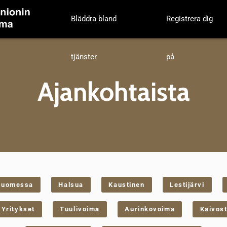
Bläddra bland
Registrera dig
tjänster
på
Ajankohtaista
suomessa
Halsua
Kaustinen
Lestijärvi
Yritykset
Tuulivoima
Aurinkovoima
Kaivost