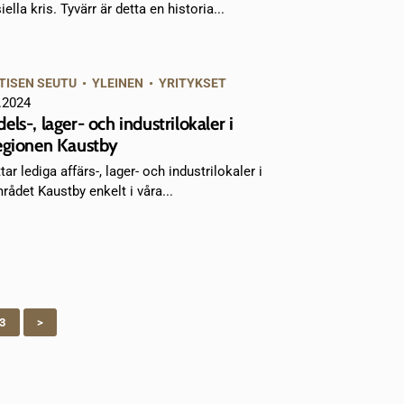
iella kris. Tyvärr är detta en historia...
TISEN SEUTU
•
YLEINEN
•
YRITYKSET
.2024
els-, lager- och industrilokaler i
egionen Kaustby
tar lediga affärs-, lager- och industrilokaler i
rådet Kaustby enkelt i våra...
3
>