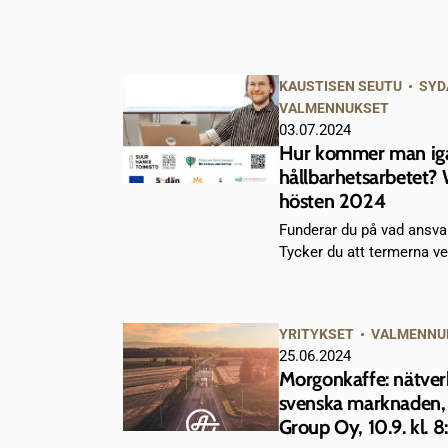
KAUSTISEN SEUTU
•
SYD
VALMENNUKSET
03.07.2024
Hur kommer man ig
hållbarhetsarbetet? 
hösten 2024
Funderar du på vad ansva
Tycker du att termerna ver
YRITYKSET
•
VALMENNU
25.06.2024
Morgonkaffe: nätve
svenska marknaden,
Group Oy, 10.9. kl. 