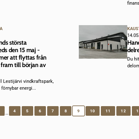
finans
A
KAUS
14.05
nds största
Hand
eds den 15 maj -
delr
er att flyttas från
Du hit
i fram till början av
delom
l Lestijärvi vindkraftspark,
förnybar energi...
1
4
5
6
7
8
9
10
11
12
1
…