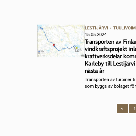
LESTIJÄRVI
•
TUULIVOIM
15.05.2024
Transporten av Finla
vindkraftsprojekt inl
kraftverksdelar komm
Karleby till Lestijärv
nästa år
Transporten av turbiner til
som byggs av bolaget för 
<