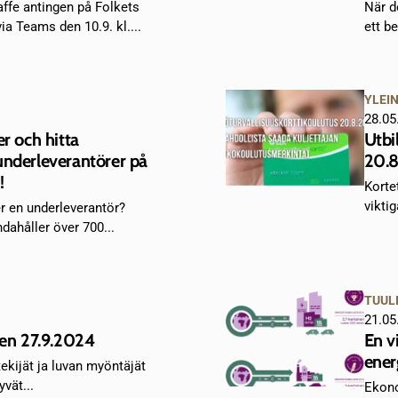
fe antingen på Folkets
När d
via Teams den 10.9. kl....
ett be
YLEI
28.05
er och hitta
Utbi
underleverantörer på
20.
!
Korte
vikti
er en underleverantör?
dahåller över 700...
TUUL
21.05
ten 27.9.2024
En v
ener
tekijät ja luvan myöntäjät
yvät...
Ekono