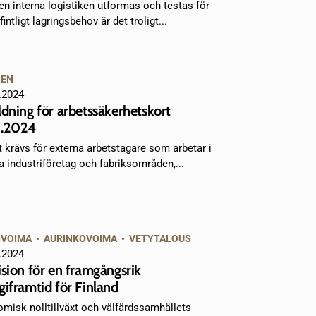
en interna logistiken utformas och testas för
fintligt lagringsbehov är det troligt...
NEN
.2024
ldning för arbetssäkerhetskort
8.2024
t krävs för externa arbetstagare som arbetar i
ga industriföretag och fabriksområden,...
IVOIMA
•
AURINKOVOIMA
•
VETYTALOUS
.2024
ision för en framgångsrik
giframtid för Finland
misk nolltillväxt och välfärdssamhällets