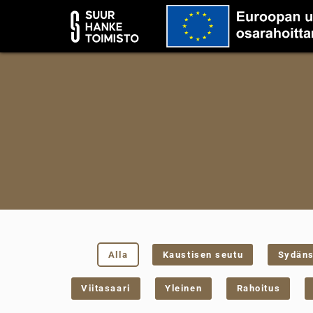
Alla
Kaustisen seutu
Sydän
Viitasaari
Yleinen
Rahoitus