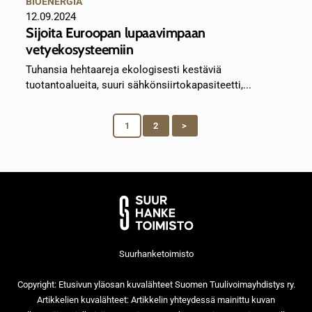
BIOENERGIA
12.09.2024
Sijoita Euroopan lupaavimpaan
vetyekosysteemiin
Tuhansia hehtaareja ekologisesti kestäviä
tuotantoalueita, suuri sähkönsiirtokapasiteetti,...
1
2
>
Suurhanketoimisto
Copyright: Etusivun yläosan kuvalähteet Suomen Tuulivoimayhdistys ry.
Artikkelien kuvalähteet: Artikkelin yhteydessä mainittu kuvan