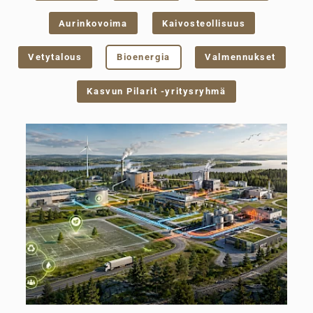
Aurinkovoima
Kaivosteollisuus
Vetytalous
Bioenergia
Valmennukset
Kasvun Pilarit -yritysryhmä