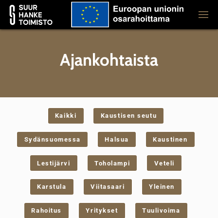
Ajankohtaista
Kaikki
Kaustisen seutu
Sydänsuomessa
Halsua
Kaustinen
Lestijärvi
Toholampi
Veteli
Karstula
Viitasaari
Yleinen
Rahoitus
Yritykset
Tuulivoima