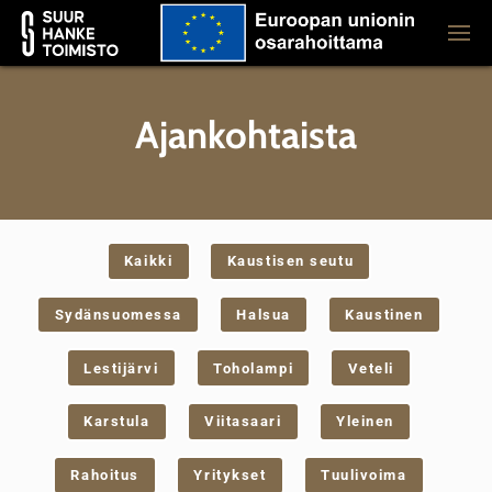
Ajankohtaista
Kaikki
Kaustisen seutu
Sydänsuomessa
Halsua
Kaustinen
Lestijärvi
Toholampi
Veteli
Karstula
Viitasaari
Yleinen
Rahoitus
Yritykset
Tuulivoima