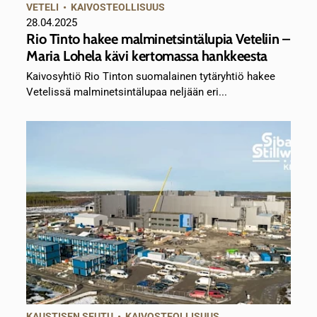
VETELI
•
KAIVOSTEOLLISUUS
28.04.2025
Rio Tinto hakee malminetsintälupia Veteliin –
Maria Lohela kävi kertomassa hankkeesta
Kaivosyhtiö Rio Tinton suomalainen tytäryhtiö hakee
Vetelissä malminetsintälupaa neljään eri...
KAUSTISEN SEUTU
•
KAIVOSTEOLLISUUS