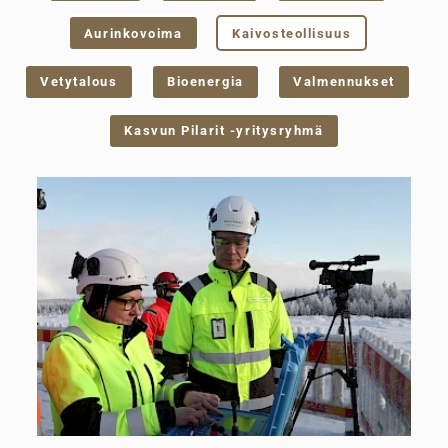
Aurinkovoima
Kaivosteollisuus
Vetytalous
Bioenergia
Valmennukset
Kasvun Pilarit -yritysryhmä