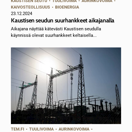
KAUSTISEN SEUTU
•
TUULIVOIMA
•
AURINKOVOIMA
•
KAIVOSTEOLLISUUS
•
BIOENERGIA
23.12.2024
Kaustisen seudun suurhankkeet aikajanalla
Aikajana näyttää kätevästi Kaustisen seudulla
käynnissä olevat suurhankkeet keltaisella...
TEM.FI
•
TUULIVOIMA
•
AURINKOVOIMA
•