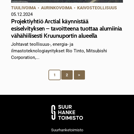
TUULIVOIMA
•
AURINKOVOIMA
•
KAIVOSTEOLLISUUS
05.12.2024
Projektiyhtiö Arctial käynnistää
esiselvityksen – tavoitteena tuottaa alumiinia
vähähiilisesti Kruunuportin alueella
Johtavat teollisuus-, energia- ja
ilmastoteknologiayritykset Rio Tinto, Mitsubishi
Corporation,...
1
2
>
Suurhanketoimisto