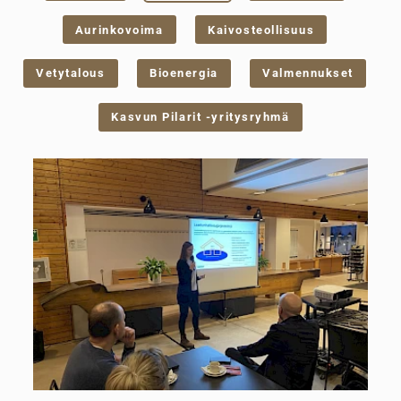
Aurinkovoima
Kaivosteollisuus
Vetytalous
Bioenergia
Valmennukset
Kasvun Pilarit -yritysryhmä