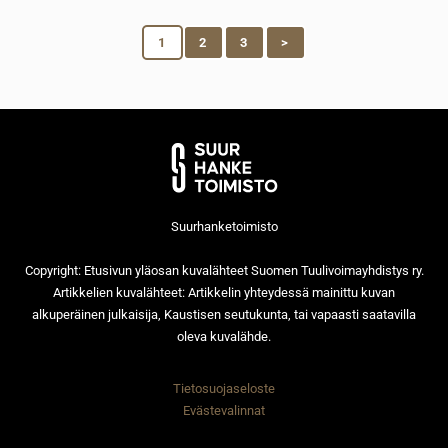
1
2
3
>
Suurhanketoimisto
Copyright: Etusivun yläosan kuvalähteet Suomen Tuulivoimayhdistys ry.
Artikkelien kuvalähteet: Artikkelin yhteydessä mainittu kuvan
alkuperäinen julkaisija, Kaustisen seutukunta, tai vapaasti saatavilla
oleva kuvalähde.
Tietosuojaseloste
Evästevalinnat