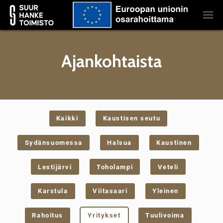
Ajankohtaista
Kaikki
Kaustisen seutu
Sydänsuomessa
Halsua
Kaustinen
Lestijärvi
Toholampi
Veteli
Karstula
Viitasaari
Yleinen
Rahoitus
Yritykset
Tuulivoima