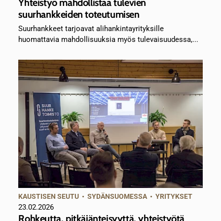
Yhteistyö mahdollistaa tulevien
suurhankkeiden toteutumisen
Suurhankkeet tarjoavat alihankintayrityksille
huomattavia mahdollisuuksia myös tulevaisuudessa,...
KAUSTISEN SEUTU
•
SYDÄNSUOMESSA
•
YRITYKSET
23.02.2026
Rohkeutta, pitkäjänteisyyttä, yhteistyötä