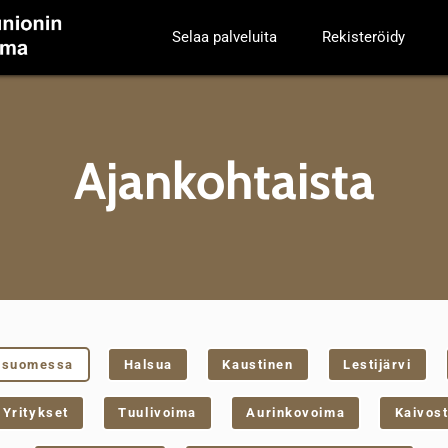
Selaa palveluita
Rekisteröidy
Ajankohtaista
nsuomessa
Halsua
Kaustinen
Lestijärvi
Yritykset
Tuulivoima
Aurinkovoima
Kaivost