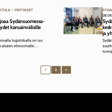
STULA
•
YRITYKSET
SYDA
08.04
rjoaa Sydänsuomessa-
Sydä
ydet kansainvälisille
kesk
ja y
ivalla logistiikalla on iso
Sydän
lueen elinvoimalle....
suurh
toimij
1
2
>