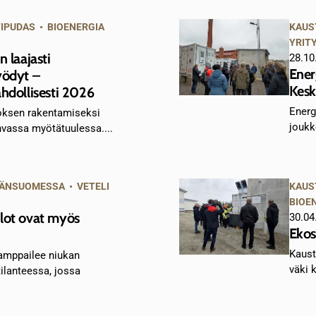
TIPUDAS
•
BIOENERGIA
KAUS
YRIT
 laajasti
28.10
Ener
yödyt –
Kesk
hdollisesti 2026
Energ
toksen rakentamiseksi
joukk
hvassa myötätuulessa....
ÄNSUOMESSA
•
VETELI
KAUS
BIOE
lot ovat myös
30.04
Ekos
Kaust
amppailee niukan
väki 
ilanteessa, jossa