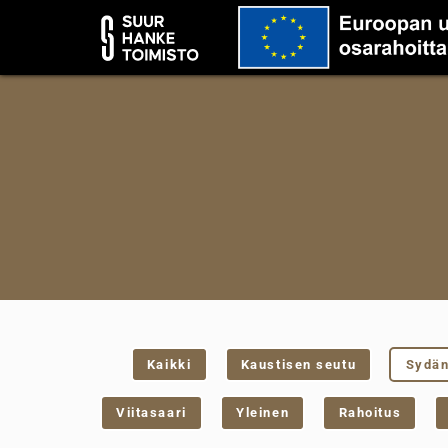
Kaikki
Kaustisen seutu
Sydä
Viitasaari
Yleinen
Rahoitus