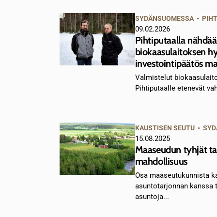
SYDÄNSUOMESSA
•
PIH
09.02.2026
Pihtiputaalla nähdään
biokaasulaitoksen h
investointipäätös ma
Valmistelut biokaasulai
Pihtiputaalle etenevät va
KAUSTISEN SEUTU
•
SYD
15.08.2025
Maaseudun tyhjät ta
mahdollisuus
Osa maaseutukunnista k
asuntotarjonnan kanssa t
asuntoja...