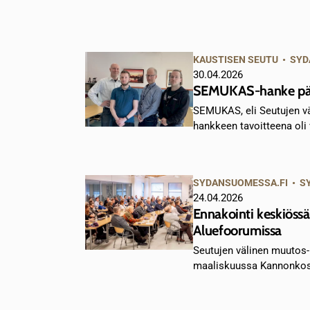
KAUSTISEN SEUTU
•
SYD
30.04.2026
SEMUKAS-hanke pää
SEMUKAS, eli Seutujen vä
hankkeen tavoitteena oli v
SYDANSUOMESSA.FI
•
S
24.04.2026
Ennakointi keskiös
Aluefoorumissa
Seutujen välinen muutos- 
maaliskuussa Kannonkosk