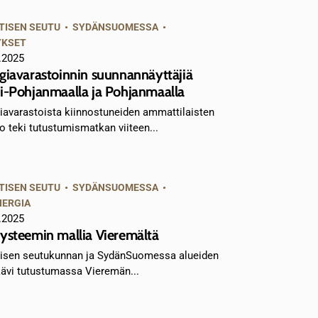
TISEN SEUTU
•
SYDÄNSUOMESSA
•
YKSET
.2025
giavarastoinnin suunnannäyttäjiä
i-Pohjanmaalla ja Pohjanmaalla
iavarastoista kiinnostuneiden ammattilaisten
o teki tutustumismatkan viiteen...
TISEN SEUTU
•
SYDÄNSUOMESSA
•
NERGIA
.2025
ysteemin mallia Vieremältä
isen seutukunnan ja SydänSuomessa alueiden
kävi tutustumassa Vieremän...