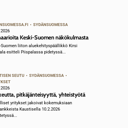
NSUOMESSA.FI
•
SYDÄNSUOMESSA
.2026
aarioita Keski-Suomen näkökulmasta
-Suomen liiton aluekehityspäällikkö Kirsi
la esitteli Piispalassa pidetyssä...
TISEN SEUTU
•
SYDÄNSUOMESSA
•
YKSET
.2026
eutta, pitkäjänteisyyttä, yhteistyötä
lliset yritykset jakoivat kokemuksiaan
ankkeista Kaustisella 10.2.2026
tetyssä...