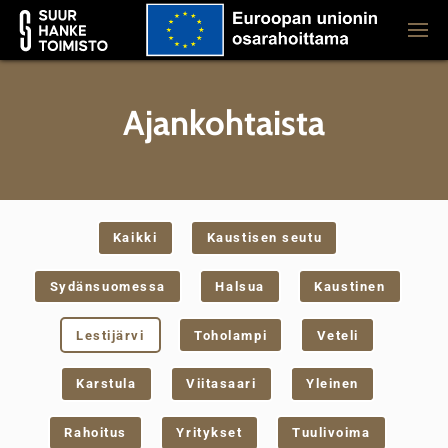
Ajankohtaista
Kaikki
Kaustisen seutu
Sydänsuomessa
Halsua
Kaustinen
Lestijärvi
Toholampi
Veteli
Karstula
Viitasaari
Yleinen
Rahoitus
Yritykset
Tuulivoima