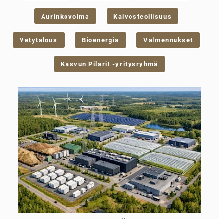
Aurinkovoima
Kaivosteollisuus
Vetytalous
Bioenergia
Valmennukset
Kasvun Pilarit -yritysryhmä