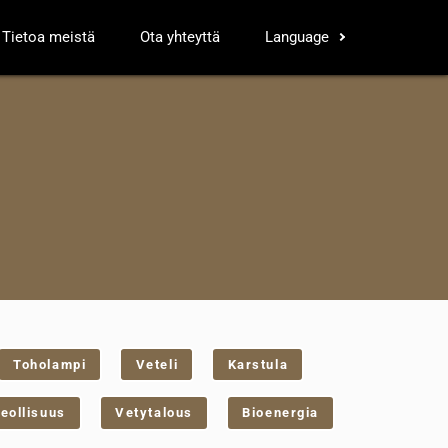
Tietoa meistä
Ota yhteyttä
Language
Toholampi
Veteli
Karstula
eollisuus
Vetytalous
Bioenergia