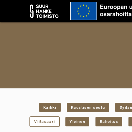
Kaikki
Kaustisen seutu
Sydä
Viitasaari
Yleinen
Rahoitus