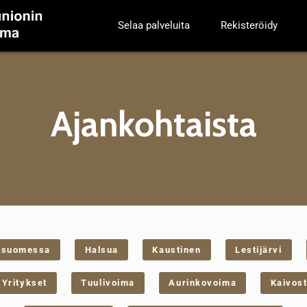
Selaa palveluita
Rekisteröidy
Ajankohtaista
nsuomessa
Halsua
Kaustinen
Lestijärvi
Yritykset
Tuulivoima
Aurinkovoima
Kaivost