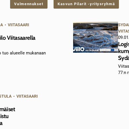
Valmennukset
Kasvun Pilarit -yritysryhmä
SA
•
VIITASAARI
SYDA
VIITA
lo Viitasaarella
09.01
Logi
kump
lo tuo alueelle mukanaan
Sydä
Viitas
77:n 
STULA
•
VIITASAARI
mäiset
istu
a