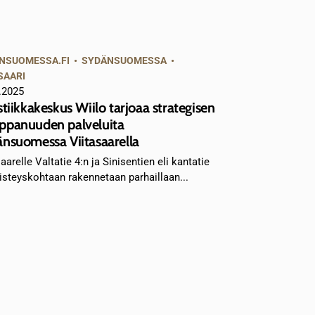
NSUOMESSA.FI
•
SYDÄNSUOMESSA
•
SAARI
.2025
stiikkakeskus Wiilo tarjoaa strategisen
panuuden palveluita
nsuomessa Viitasaarella
aarelle Valtatie 4:n ja Sinisentien eli kantatie
risteyskohtaan rakennetaan parhaillaan...