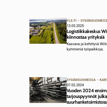
YLE.FI
•
SYDÄNSUOMES
13.03.2025
Logistiikkakeskus Wii
kiinnostaa yrityksiä
Kasvava ja kehittyvä Wii
kymmeniä työpaikkoja.
SYDÄNSUOMESSA
•
KAR
07.02.2024
Vuoden 2024 ensim
tarjouspyynnöt julka
suurhanketoimistoss